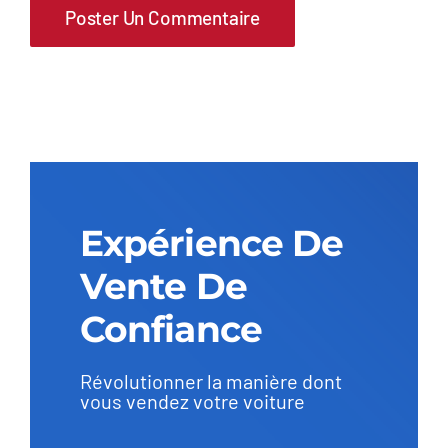
Expérience De
Vente De
Confiance
Révolutionner la manière dont
vous vendez votre voiture