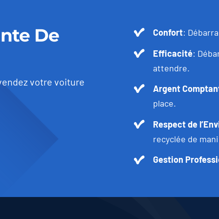
ente De
Confort
: Débarra
Efficacité
: Déba
attendre.
vendez votre voiture
Argent Comptant
place.
Respect de l’En
recyclée de mani
Gestion Professi