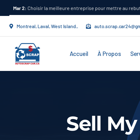
Passer
Mar 2:
Choisir la meilleure entreprise pour mettre au rebu
au
contenu
Montreal, Laval, West Island..
auto.scrap.car24@g
Accueil
À Propos
Ser
Sell M