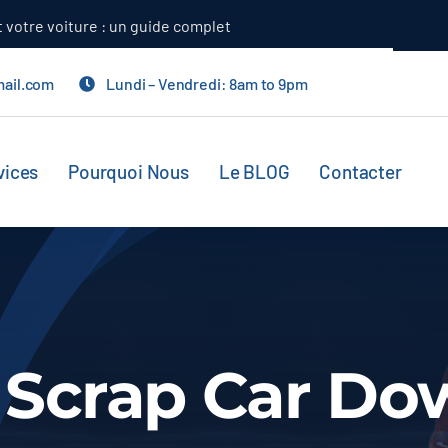
t votre voiture : un guide complet
mail.com
Lundi – Vendredi: 8am to 9pm
vices
Pourquoi Nous
Le BLOG
Contacter
y Scrap Car D